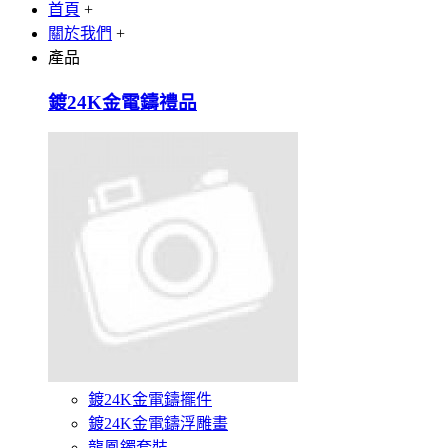
首頁
+
關於我們
+
產品
鍍24K金電鑄禮品
鍍24K金電鑄擺件
鍍24K金電鑄浮雕畫
龍鳳鐲套裝