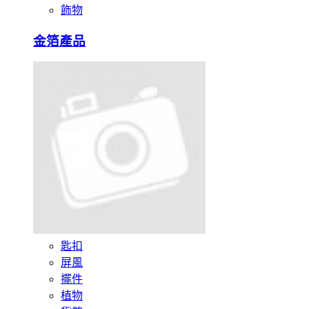
飾物
金箔產品
匙扣
屏風
擺件
植物